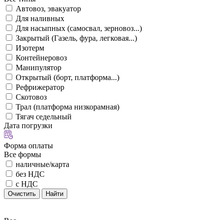
Автовоз, эвакуатор
Для наливных
Для насыпных (самосвал, зерновоз...)
Закрытый (Газель, фура, легковая...)
Изотерм
Контейнеровоз
Манипулятор
Открытый (борт, платформа...)
Рефрижератор
Скотовоз
Трал (платформа низкорамная)
Тягач седельный
Дата погрузки
Форма оплаты
Все формы
наличные/карта
без НДС
с НДС
Очистить
Найти