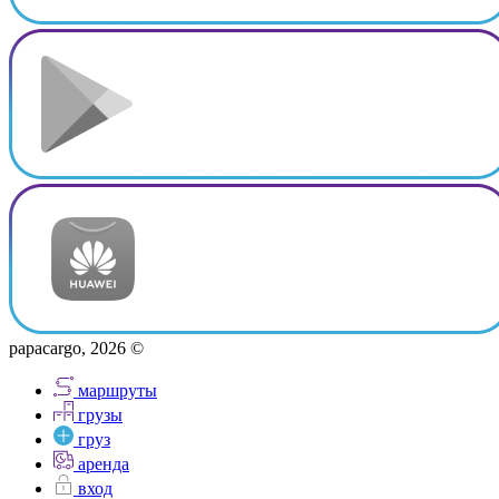
papacargo, 2026 ©
маршруты
грузы
груз
аренда
вход