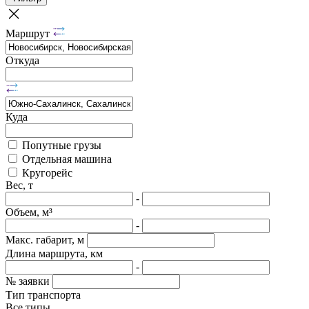
Маршрут
Откуда
Куда
Попутные грузы
Отдельная машина
Кругорейс
Вес, т
-
Объем, м³
-
Макс. габарит, м
Длина маршрута, км
-
№ заявки
Тип транспорта
Все типы