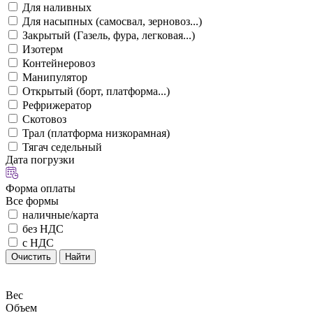
Для наливных
Для насыпных (самосвал, зерновоз...)
Закрытый (Газель, фура, легковая...)
Изотерм
Контейнеровоз
Манипулятор
Открытый (борт, платформа...)
Рефрижератор
Скотовоз
Трал (платформа низкорамная)
Тягач седельный
Дата погрузки
Форма оплаты
Все формы
наличные/карта
без НДС
с НДС
Очистить
Найти
Вес
Объем