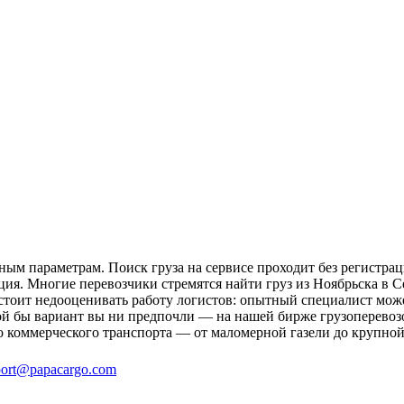
ным параметрам. Поиск груза на сервисе проходит без регистрац
ция. Многие перевозчики стремятся найти груз из Ноябрьска в С
 стоит недооценивать работу логистов: опытный специалист мо
й бы вариант вы ни предпочли — на нашей бирже грузоперевозок
о коммерческого транспорта — от маломерной газели до крупной
ort@papacargo.com