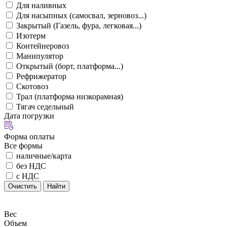
Для наливных
Для насыпных (самосвал, зерновоз...)
Закрытый (Газель, фура, легковая...)
Изотерм
Контейнеровоз
Манипулятор
Открытый (борт, платформа...)
Рефрижератор
Скотовоз
Трал (платформа низкорамная)
Тягач седельный
Дата погрузки
Форма оплаты
Все формы
наличные/карта
без НДС
с НДС
Очистить
Найти
Вес
Объем