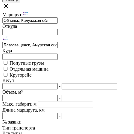
Маршрут
Откуда
Куда
Попутные грузы
Отдельная машина
Кругорейс
Вес, т
-
Объем, м³
-
Макс. габарит, м
Длина маршрута, км
-
№ заявки
Тип транспорта
Все типы