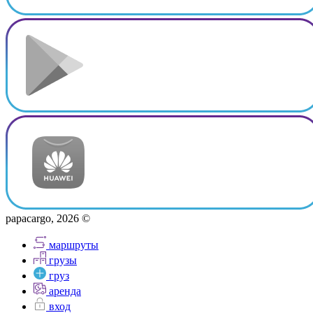
papacargo, 2026 ©
маршруты
грузы
груз
аренда
вход