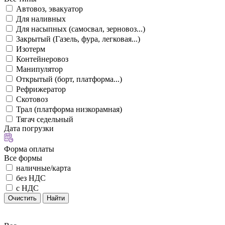
Автовоз, эвакуатор
Для наливных
Для насыпных (самосвал, зерновоз...)
Закрытый (Газель, фура, легковая...)
Изотерм
Контейнеровоз
Манипулятор
Открытый (борт, платформа...)
Рефрижератор
Скотовоз
Трал (платформа низкорамная)
Тягач седельный
Дата погрузки
Форма оплаты
Все формы
наличные/карта
без НДС
с НДС
Очистить
Найти