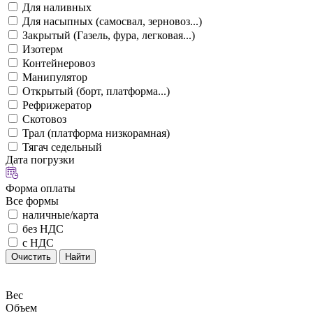
Для наливных
Для насыпных (самосвал, зерновоз...)
Закрытый (Газель, фура, легковая...)
Изотерм
Контейнеровоз
Манипулятор
Открытый (борт, платформа...)
Рефрижератор
Скотовоз
Трал (платформа низкорамная)
Тягач седельный
Дата погрузки
Форма оплаты
Все формы
наличные/карта
без НДС
с НДС
Очистить
Найти
Вес
Объем