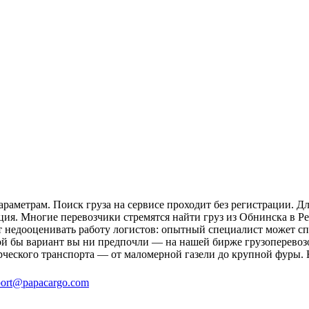
раметрам. Поиск груза на сервисе проходит без регистрации. Д
ция. Многие перевозчики стремятся найти груз из Обнинска в Ре
ит недооценивать работу логистов: опытный специалист может 
й бы вариант вы ни предпочли — на нашей бирже грузоперевозо
рческого транспорта — от маломерной газели до крупной фуры. 
ort@papacargo.com