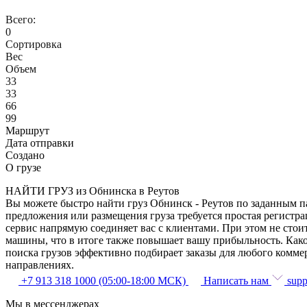
Всего:
0
Сортировка
Вес
Объем
33
33
66
99
Маршрут
Дата отправки
Создано
О грузе
НАЙТИ ГРУЗ из Обнинска в Реутов
Вы можете быстро найти груз Обнинск - Реутов по заданным па
предложения или размещения груза требуется простая регистра
сервис напрямую соединяет вас с клиентами. При этом не сто
машины, что в итоге также повышает вашу прибыльность. Како
поиска грузов эффективно подбирает заказы для любого комме
направлениях.
+7 913 318 1000 (05:00-18:00 МСК)
Написать нам
supp
Мы в мессенджерах