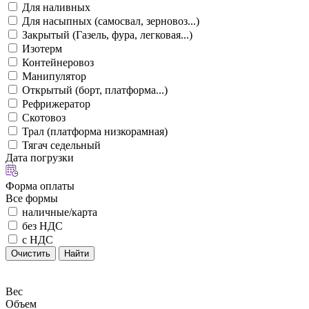
Для наливных
Для насыпных (самосвал, зерновоз...)
Закрытый (Газель, фура, легковая...)
Изотерм
Контейнеровоз
Манипулятор
Открытый (борт, платформа...)
Рефрижератор
Скотовоз
Трал (платформа низкорамная)
Тягач седельный
Дата погрузки
Форма оплаты
Все формы
наличные/карта
без НДС
с НДС
Очистить
Найти
Вес
Объем