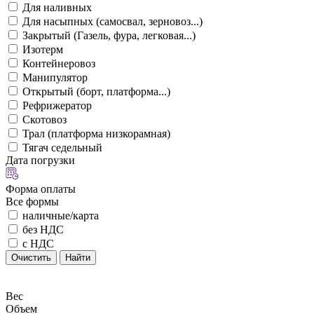
Для наливных
Для насыпных (самосвал, зерновоз...)
Закрытый (Газель, фура, легковая...)
Изотерм
Контейнеровоз
Манипулятор
Открытый (борт, платформа...)
Рефрижератор
Скотовоз
Трал (платформа низкорамная)
Тягач седельный
Дата погрузки
Форма оплаты
Все формы
наличные/карта
без НДС
с НДС
Очистить
Найти
Вес
Объем