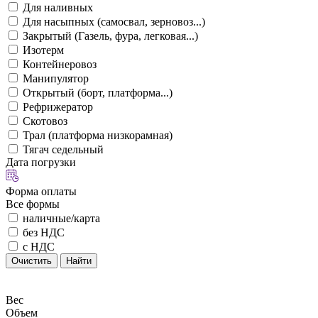
Для наливных
Для насыпных (самосвал, зерновоз...)
Закрытый (Газель, фура, легковая...)
Изотерм
Контейнеровоз
Манипулятор
Открытый (борт, платформа...)
Рефрижератор
Скотовоз
Трал (платформа низкорамная)
Тягач седельный
Дата погрузки
Форма оплаты
Все формы
наличные/карта
без НДС
с НДС
Очистить
Найти
Вес
Объем