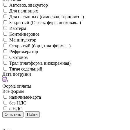
Автовоз, эвакуатор
Для наливных
Для насыпных (самосвал, зерновоз...)
Закрытый (Газель, фура, легковая...)
Изотерм
Контейнеровоз
Манипулятор
Открытый (борт, платформа...)
Рефрижератор
Скотовоз
Трал (платформа низкорамная)
Тягач седельный
Дата погрузки
Форма оплаты
Все формы
наличные/карта
без НДС
с НДС
Очистить
Найти