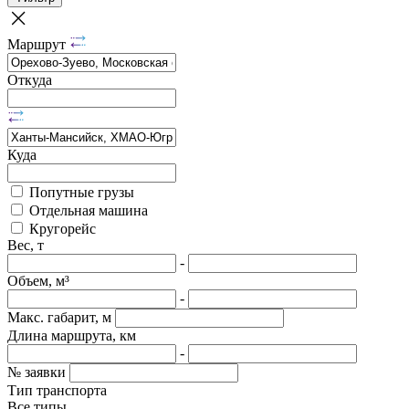
Маршрут
Откуда
Куда
Попутные грузы
Отдельная машина
Кругорейс
Вес, т
-
Объем, м³
-
Макс. габарит, м
Длина маршрута, км
-
№ заявки
Тип транспорта
Все типы