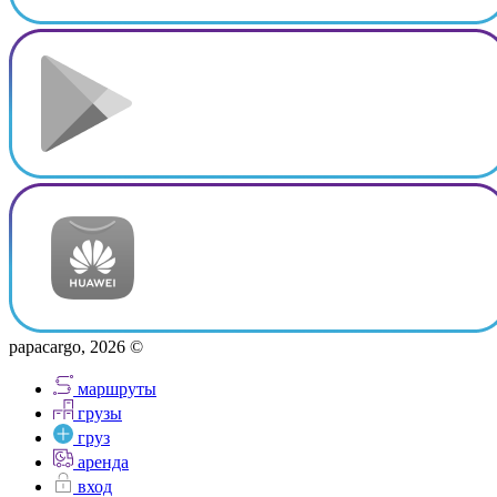
papacargo, 2026 ©
маршруты
грузы
груз
аренда
вход