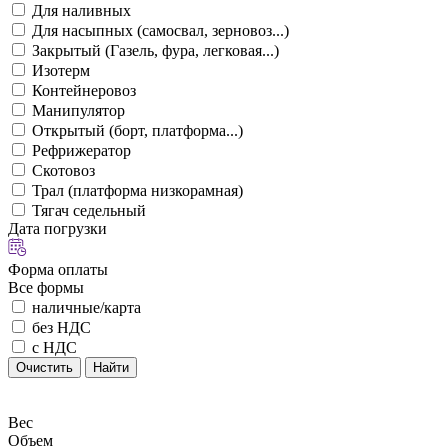
Для наливных
Для насыпных (самосвал, зерновоз...)
Закрытый (Газель, фура, легковая...)
Изотерм
Контейнеровоз
Манипулятор
Открытый (борт, платформа...)
Рефрижератор
Скотовоз
Трал (платформа низкорамная)
Тягач седельный
Дата погрузки
Форма оплаты
Все формы
наличные/карта
без НДС
с НДС
Очистить
Найти
Вес
Объем