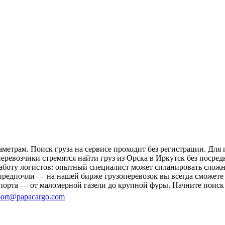
метрам. Поиск груза на сервисе проходит без регистрации. Для
перевозчики стремятся найти груз из Орска в Иркутск без посре
 работу логистов: опытный специалист может спланировать слож
редпочли — на нашей бирже грузоперевозок вы всегда сможете 
порта — от маломерной газели до крупной фуры. Начните поиск 
ort@papacargo.com