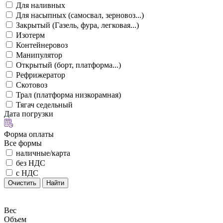
Для наливных
Для насыпных (самосвал, зерновоз...)
Закрытый (Газель, фура, легковая...)
Изотерм
Контейнеровоз
Манипулятор
Открытый (борт, платформа...)
Рефрижератор
Скотовоз
Трал (платформа низкорамная)
Тягач седельный
Дата погрузки
Форма оплаты
Все формы
наличные/карта
без НДС
с НДС
Очистить
Найти
Вес
Объем