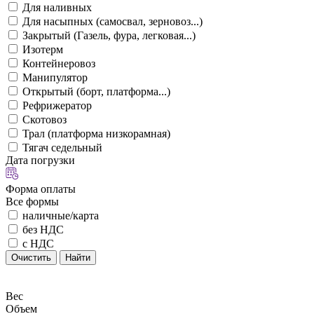
Для наливных
Для насыпных (самосвал, зерновоз...)
Закрытый (Газель, фура, легковая...)
Изотерм
Контейнеровоз
Манипулятор
Открытый (борт, платформа...)
Рефрижератор
Скотовоз
Трал (платформа низкорамная)
Тягач седельный
Дата погрузки
Форма оплаты
Все формы
наличные/карта
без НДС
с НДС
Очистить
Найти
Вес
Объем