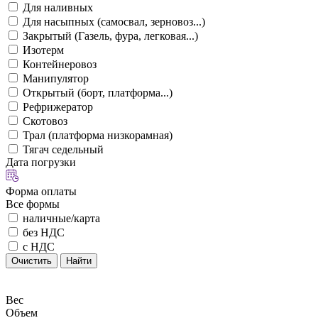
Для наливных
Для насыпных (самосвал, зерновоз...)
Закрытый (Газель, фура, легковая...)
Изотерм
Контейнеровоз
Манипулятор
Открытый (борт, платформа...)
Рефрижератор
Скотовоз
Трал (платформа низкорамная)
Тягач седельный
Дата погрузки
Форма оплаты
Все формы
наличные/карта
без НДС
с НДС
Очистить
Найти
Вес
Объем