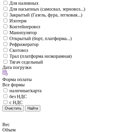
Для наливных
Для насыпных (самосвал, зерновоз...)
Закрытый (Газель, фура, легковая...)
Изотерм
Контейнеровоз
Манипулятор
Открытый (борт, платформа...)
Рефрижератор
Скотовоз
Трал (платформа низкорамная)
Тягач седельный
Дата погрузки
Форма оплаты
Все формы
наличные/карта
без НДС
с НДС
Очистить
Найти
Вес
Объем