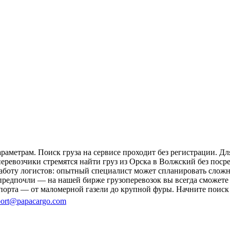
раметрам. Поиск груза на сервисе проходит без регистрации. Дл
перевозчики стремятся найти груз из Орска в Волжский без поср
 работу логистов: опытный специалист может спланировать слож
редпочли — на нашей бирже грузоперевозок вы всегда сможете 
порта — от маломерной газели до крупной фуры. Начните поиск 
ort@papacargo.com