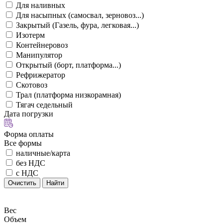
Для наливных
Для насыпных (самосвал, зерновоз...)
Закрытый (Газель, фура, легковая...)
Изотерм
Контейнеровоз
Манипулятор
Открытый (борт, платформа...)
Рефрижератор
Скотовоз
Трал (платформа низкорамная)
Тягач седельный
Дата погрузки
Форма оплаты
Все формы
наличные/карта
без НДС
с НДС
Очистить
Найти
Вес
Объем