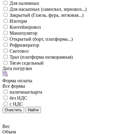
Для наливных
Для насыпных (самосвал, зерновоз...)
Закрытый (Газель, фура, легковая...)
Изотерм
Контейнеровоз
Манипулятор
Открытый (борт, платформа...)
Рефрижератор
Скотовоз
Трал (платформа низкорамная)
Тягач седельный
Дата погрузки
Форма оплаты
Все формы
наличные/карта
без НДС
с НДС
Очистить
Найти
Вес
Объем