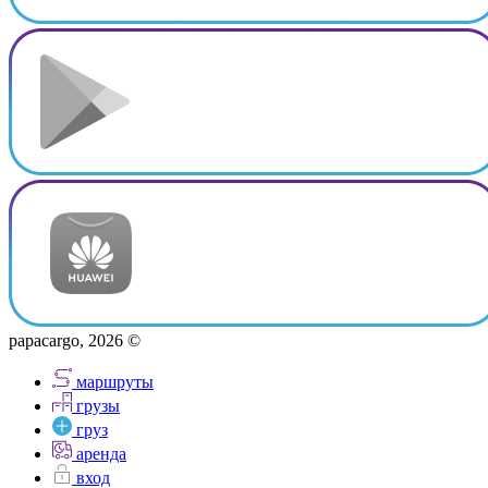
papacargo, 2026 ©
маршруты
грузы
груз
аренда
вход