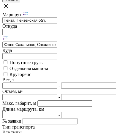
Маршрут
Откуда
Куда
Попутные грузы
Отдельная машина
Кругорейс
Вес, т
-
Объем, м³
-
Макс. габарит, м
Длина маршрута, км
-
№ заявки
Тип транспорта
Все типы