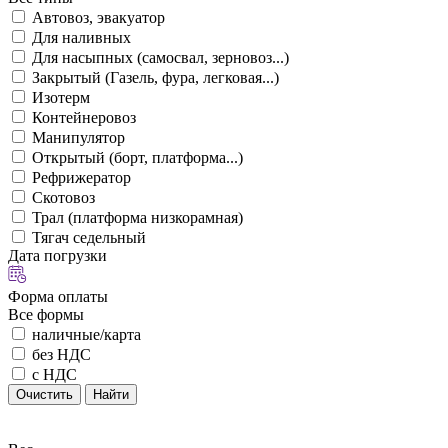
Автовоз, эвакуатор
Для наливных
Для насыпных (самосвал, зерновоз...)
Закрытый (Газель, фура, легковая...)
Изотерм
Контейнеровоз
Манипулятор
Открытый (борт, платформа...)
Рефрижератор
Скотовоз
Трал (платформа низкорамная)
Тягач седельный
Дата погрузки
Форма оплаты
Все формы
наличные/карта
без НДС
с НДС
Очистить
Найти