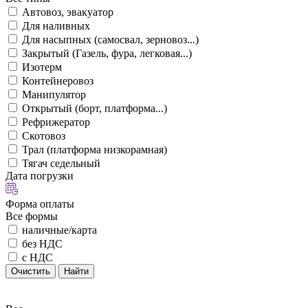
Автовоз, эвакуатор
Для наливных
Для насыпных (самосвал, зерновоз...)
Закрытый (Газель, фура, легковая...)
Изотерм
Контейнеровоз
Манипулятор
Открытый (борт, платформа...)
Рефрижератор
Скотовоз
Трал (платформа низкорамная)
Тягач седельный
Дата погрузки
Форма оплаты
Все формы
наличные/карта
без НДС
с НДС
Очистить
Найти