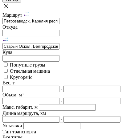
Маршрут
Откуда
Куда
Попутные грузы
Отдельная машина
Кругорейс
Вес, т
-
Объем, м³
-
Макс. габарит, м
Длина маршрута, км
-
№ заявки
Тип транспорта
Все типы