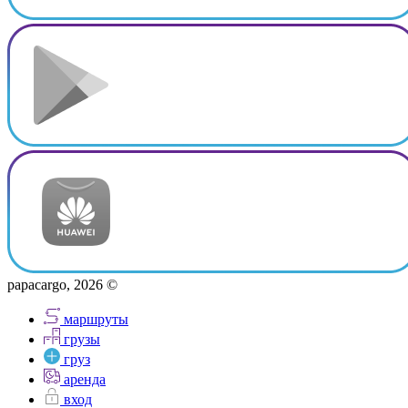
papacargo, 2026 ©
маршруты
грузы
груз
аренда
вход