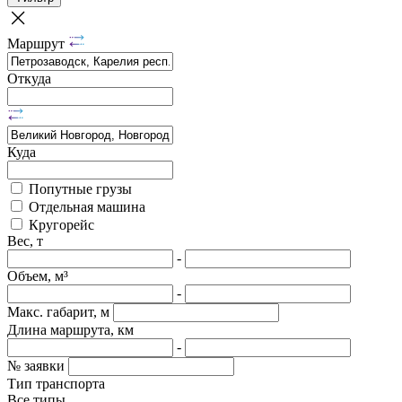
Маршрут
Откуда
Куда
Попутные грузы
Отдельная машина
Кругорейс
Вес, т
-
Объем, м³
-
Макс. габарит, м
Длина маршрута, км
-
№ заявки
Тип транспорта
Все типы