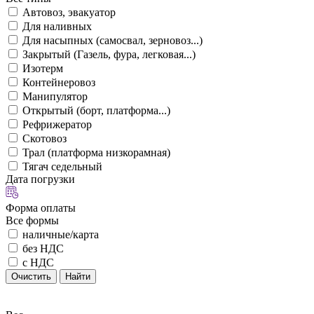
Автовоз, эвакуатор
Для наливных
Для насыпных (самосвал, зерновоз...)
Закрытый (Газель, фура, легковая...)
Изотерм
Контейнеровоз
Манипулятор
Открытый (борт, платформа...)
Рефрижератор
Скотовоз
Трал (платформа низкорамная)
Тягач седельный
Дата погрузки
Форма оплаты
Все формы
наличные/карта
без НДС
с НДС
Очистить
Найти