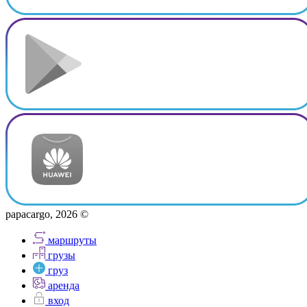
papacargo, 2026 ©
маршруты
грузы
груз
аренда
вход