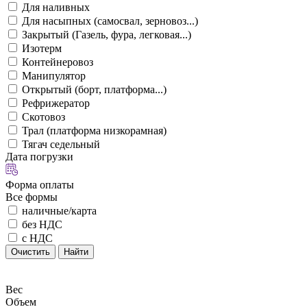
Для наливных
Для насыпных (самосвал, зерновоз...)
Закрытый (Газель, фура, легковая...)
Изотерм
Контейнеровоз
Манипулятор
Открытый (борт, платформа...)
Рефрижератор
Скотовоз
Трал (платформа низкорамная)
Тягач седельный
Дата погрузки
Форма оплаты
Все формы
наличные/карта
без НДС
с НДС
Очистить
Найти
Вес
Объем