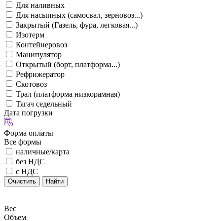
Для наливных
Для насыпных (самосвал, зерновоз...)
Закрытый (Газель, фура, легковая...)
Изотерм
Контейнеровоз
Манипулятор
Открытый (борт, платформа...)
Рефрижератор
Скотовоз
Трал (платформа низкорамная)
Тягач седельный
Дата погрузки
Форма оплаты
Все формы
наличные/карта
без НДС
с НДС
Очистить
Найти
Вес
Объем