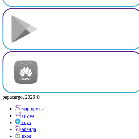
papacargo, 2026 ©
маршруты
грузы
груз
аренда
вход