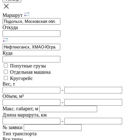
Маршрут
Откуда
Куда
Попутные грузы
Отдельная машина
Кругорейс
Вес, т
-
Объем, м³
-
Макс. габарит, м
Длина маршрута, км
-
№ заявки
Тип транспорта
Все типы