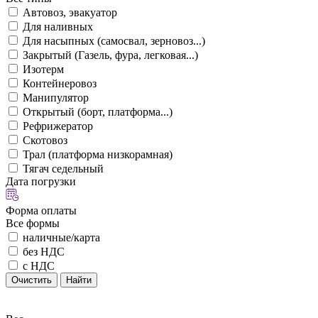
Автовоз, эвакуатор
Для наливных
Для насыпных (самосвал, зерновоз...)
Закрытый (Газель, фура, легковая...)
Изотерм
Контейнеровоз
Манипулятор
Открытый (борт, платформа...)
Рефрижератор
Скотовоз
Трал (платформа низкорамная)
Тягач седельный
Дата погрузки
Форма оплаты
Все формы
наличные/карта
без НДС
с НДС
Очистить
Найти