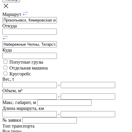
Маршрут
Откуда
Куда
Попутные грузы
Отдельная машина
Кругорейс
Вес, т
-
Объем, м³
-
Макс. габарит, м
Длина маршрута, км
-
№ заявки
Тип транспорта
Все типы