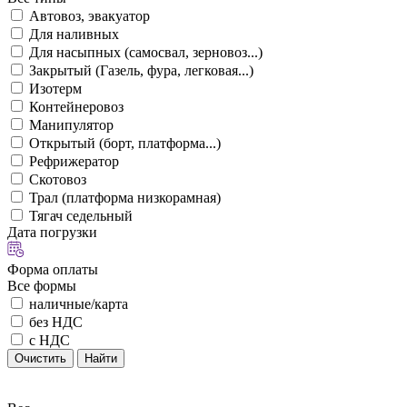
Автовоз, эвакуатор
Для наливных
Для насыпных (самосвал, зерновоз...)
Закрытый (Газель, фура, легковая...)
Изотерм
Контейнеровоз
Манипулятор
Открытый (борт, платформа...)
Рефрижератор
Скотовоз
Трал (платформа низкорамная)
Тягач седельный
Дата погрузки
Форма оплаты
Все формы
наличные/карта
без НДС
с НДС
Очистить
Найти