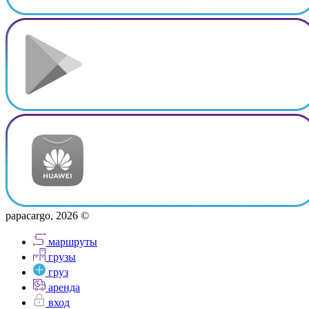
papacargo, 2026 ©
маршруты
грузы
груз
аренда
вход