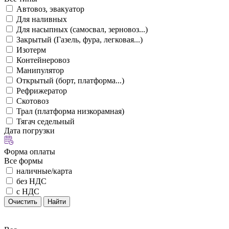
Автовоз, эвакуатор
Для наливных
Для насыпных (самосвал, зерновоз...)
Закрытый (Газель, фура, легковая...)
Изотерм
Контейнеровоз
Манипулятор
Открытый (борт, платформа...)
Рефрижератор
Скотовоз
Трал (платформа низкорамная)
Тягач седельный
Дата погрузки
Форма оплаты
Все формы
наличные/карта
без НДС
с НДС
Очистить
Найти