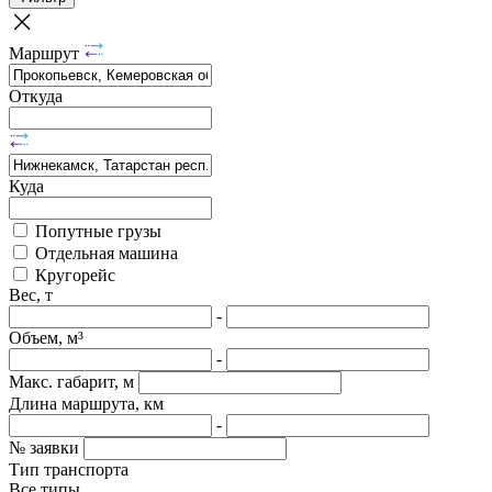
Маршрут
Откуда
Куда
Попутные грузы
Отдельная машина
Кругорейс
Вес, т
-
Объем, м³
-
Макс. габарит, м
Длина маршрута, км
-
№ заявки
Тип транспорта
Все типы