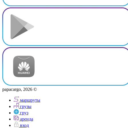
papacargo, 2026 ©
маршруты
грузы
груз
аренда
вход