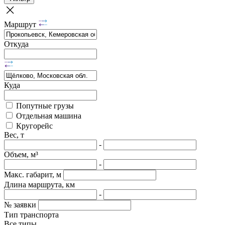
Маршрут
Откуда
Куда
Попутные грузы
Отдельная машина
Кругорейс
Вес, т
-
Объем, м³
-
Макс. габарит, м
Длина маршрута, км
-
№ заявки
Тип транспорта
Все типы