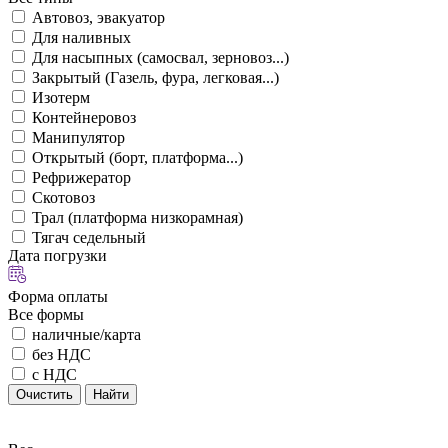
Автовоз, эвакуатор
Для наливных
Для насыпных (самосвал, зерновоз...)
Закрытый (Газель, фура, легковая...)
Изотерм
Контейнеровоз
Манипулятор
Открытый (борт, платформа...)
Рефрижератор
Скотовоз
Трал (платформа низкорамная)
Тягач седельный
Дата погрузки
Форма оплаты
Все формы
наличные/карта
без НДС
с НДС
Очистить
Найти