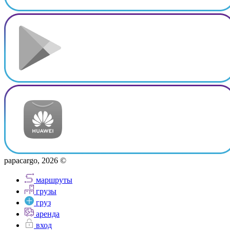
papacargo, 2026 ©
маршруты
грузы
груз
аренда
вход