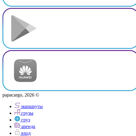
papacargo, 2026 ©
маршруты
грузы
груз
аренда
вход