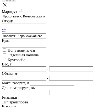
Маршрут
Откуда
Куда
Попутные грузы
Отдельная машина
Кругорейс
Вес, т
-
Объем, м³
-
Макс. габарит, м
Длина маршрута, км
-
№ заявки
Тип транспорта
Все типы