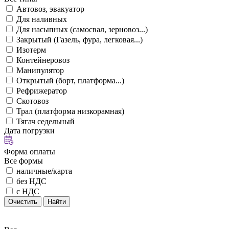
Автовоз, эвакуатор
Для наливных
Для насыпных (самосвал, зерновоз...)
Закрытый (Газель, фура, легковая...)
Изотерм
Контейнеровоз
Манипулятор
Открытый (борт, платформа...)
Рефрижератор
Скотовоз
Трал (платформа низкорамная)
Тягач седельный
Дата погрузки
Форма оплаты
Все формы
наличные/карта
без НДС
с НДС
Очистить
Найти