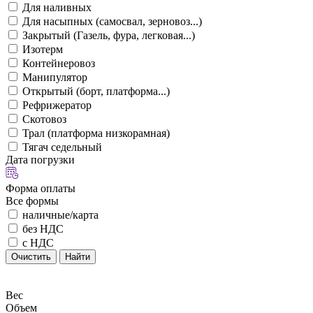
Для наливных
Для насыпных (самосвал, зерновоз...)
Закрытый (Газель, фура, легковая...)
Изотерм
Контейнеровоз
Манипулятор
Открытый (борт, платформа...)
Рефрижератор
Скотовоз
Трал (платформа низкорамная)
Тягач седельный
Дата погрузки
Форма оплаты
Все формы
наличные/карта
без НДС
с НДС
Очистить
Найти
Вес
Объем