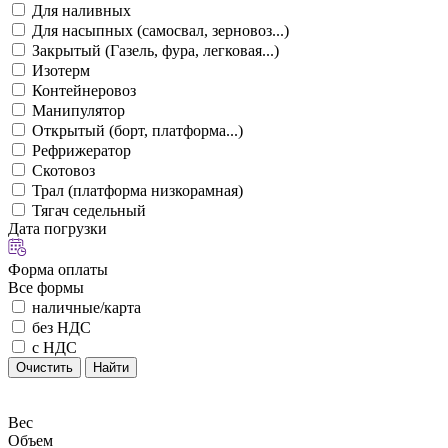
Для наливных
Для насыпных (самосвал, зерновоз...)
Закрытый (Газель, фура, легковая...)
Изотерм
Контейнеровоз
Манипулятор
Открытый (борт, платформа...)
Рефрижератор
Скотовоз
Трал (платформа низкорамная)
Тягач седельный
Дата погрузки
Форма оплаты
Все формы
наличные/карта
без НДС
с НДС
Очистить
Найти
Вес
Объем