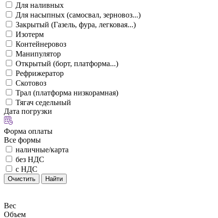
Для наливных
Для насыпных (самосвал, зерновоз...)
Закрытый (Газель, фура, легковая...)
Изотерм
Контейнеровоз
Манипулятор
Открытый (борт, платформа...)
Рефрижератор
Скотовоз
Трал (платформа низкорамная)
Тягач седельный
Дата погрузки
Форма оплаты
Все формы
наличные/карта
без НДС
с НДС
Очистить
Найти
Вес
Объем