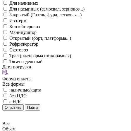
Для наливных
Для насыпных (самосвал, зерновоз...)
Закрытый (Газель, фура, легковая...)
Изотерм
Контейнеровоз
Манипулятор
Открытый (борт, платформа...)
Рефрижератор
Скотовоз
Трал (платформа низкорамная)
Тягач седельный
Дата погрузки
Форма оплаты
Все формы
наличные/карта
без НДС
с НДС
Очистить
Найти
Вес
Объем