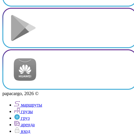
papacargo, 2026 ©
маршруты
грузы
груз
аренда
вход