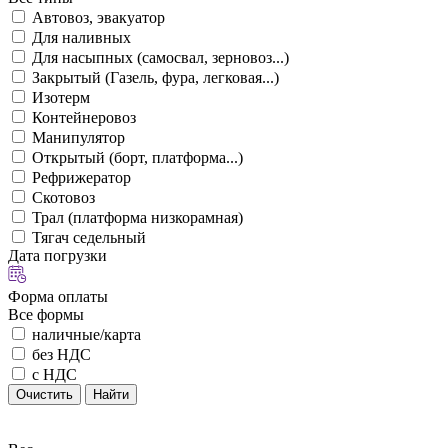
Автовоз, эвакуатор
Для наливных
Для насыпных (самосвал, зерновоз...)
Закрытый (Газель, фура, легковая...)
Изотерм
Контейнеровоз
Манипулятор
Открытый (борт, платформа...)
Рефрижератор
Скотовоз
Трал (платформа низкорамная)
Тягач седельный
Дата погрузки
Форма оплаты
Все формы
наличные/карта
без НДС
с НДС
Очистить
Найти