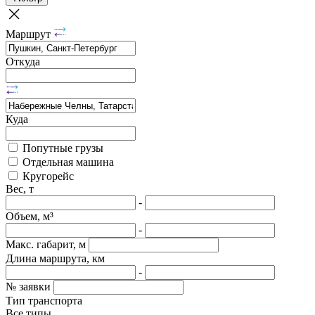
Маршрут
Откуда
Куда
Попутные грузы
Отдельная машина
Кругорейс
Вес, т
-
Объем, м³
-
Макс. габарит, м
Длина маршрута, км
-
№ заявки
Тип транспорта
Все типы