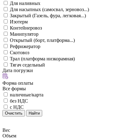
Для наливных
Для насыпных (самосвал, зерновоз...)
Закрытый (Газель, фура, легковая...)
Изотерм
Контейнеровоз
Манипулятор
Открытый (борт, платформа...)
Рефрижератор
Скотовоз
Трал (платформа низкорамная)
Тягач седельный
Дата погрузки
Форма оплаты
Все формы
наличные/карта
без НДС
с НДС
Очистить
Найти
Вес
Объем