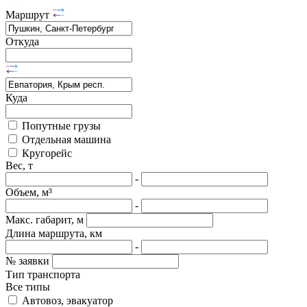
Маршрут
Откуда
Куда
Попутные грузы
Отдельная машина
Кругорейс
Вес, т
-
Объем, м³
-
Макс. габарит, м
Длина маршрута, км
-
№ заявки
Тип транспорта
Все типы
Автовоз, эвакуатор