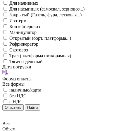
Для наливных
Для насыпных (самосвал, зерновоз...)
Закрытый (Газель, фура, легковая...)
Изотерм
Контейнеровоз
Манипулятор
Открытый (борт, платформа...)
Рефрижератор
Скотовоз
Трал (платформа низкорамная)
Тягач седельный
Дата погрузки
Форма оплаты
Все формы
наличные/карта
без НДС
с НДС
Очистить
Найти
Вес
Объем