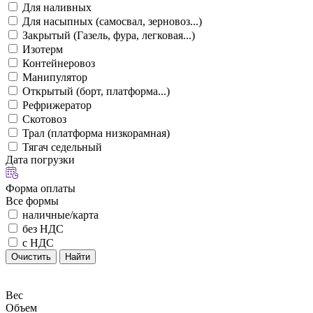
Для наливных
Для насыпных (самосвал, зерновоз...)
Закрытый (Газель, фура, легковая...)
Изотерм
Контейнеровоз
Манипулятор
Открытый (борт, платформа...)
Рефрижератор
Скотовоз
Трал (платформа низкорамная)
Тягач седельный
Дата погрузки
Форма оплаты
Все формы
наличные/карта
без НДС
с НДС
Очистить
Найти
Вес
Объем