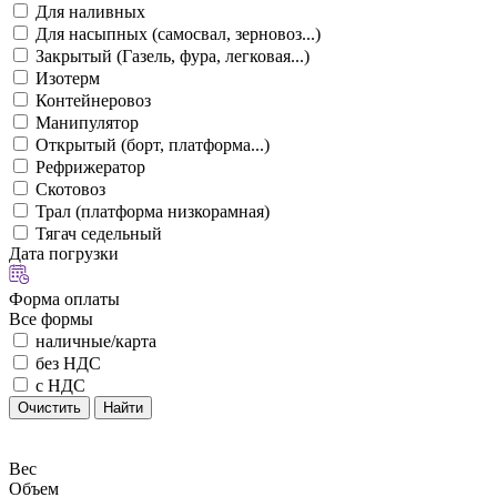
Для наливных
Для насыпных (самосвал, зерновоз...)
Закрытый (Газель, фура, легковая...)
Изотерм
Контейнеровоз
Манипулятор
Открытый (борт, платформа...)
Рефрижератор
Скотовоз
Трал (платформа низкорамная)
Тягач седельный
Дата погрузки
Форма оплаты
Все формы
наличные/карта
без НДС
с НДС
Очистить
Найти
Вес
Объем