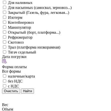
Для наливных
Для насыпных (самосвал, зерновоз...)
Закрытый (Газель, фура, легковая...)
Изотерм
Контейнеровоз
Манипулятор
Открытый (борт, платформа...)
Рефрижератор
Скотовоз
Трал (платформа низкорамная)
Тягач седельный
Дата погрузки
Форма оплаты
Все формы
наличные/карта
без НДС
с НДС
Очистить
Найти
Вес
Объем