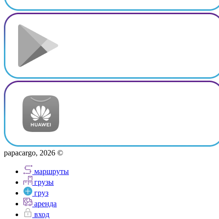
papacargo, 2026 ©
маршруты
грузы
груз
аренда
вход