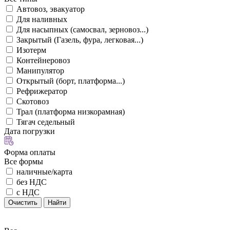
Автовоз, эвакуатор
Для наливных
Для насыпных (самосвал, зерновоз...)
Закрытый (Газель, фура, легковая...)
Изотерм
Контейнеровоз
Манипулятор
Открытый (борт, платформа...)
Рефрижератор
Скотовоз
Трал (платформа низкорамная)
Тягач седельный
Дата погрузки
Форма оплаты
Все формы
наличные/карта
без НДС
с НДС
Очистить
Найти