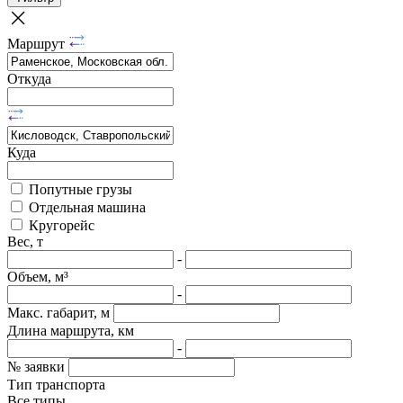
Маршрут
Откуда
Куда
Попутные грузы
Отдельная машина
Кругорейс
Вес, т
-
Объем, м³
-
Макс. габарит, м
Длина маршрута, км
-
№ заявки
Тип транспорта
Все типы