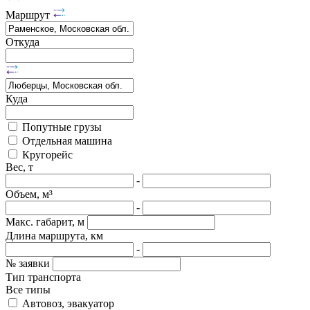
Маршрут
Откуда
Куда
Попутные грузы
Отдельная машина
Кругорейс
Вес, т
-
Объем, м³
-
Макс. габарит, м
Длина маршрута, км
-
№ заявки
Тип транспорта
Все типы
Автовоз, эвакуатор