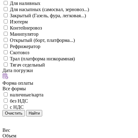
Для наливных
Для насыпных (самосвал, зерновоз...)
Закрытый (Газель, фура, легковая...)
Изотерм
Контейнеровоз
Манипулятор
Открытый (борт, платформа...)
Рефрижератор
Скотовоз
Трал (платформа низкорамная)
Тягач седельный
Дата погрузки
Форма оплаты
Все формы
наличные/карта
без НДС
с НДС
Очистить
Найти
Вес
Объем