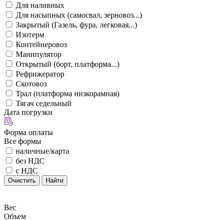
Для наливных
Для насыпных (самосвал, зерновоз...)
Закрытый (Газель, фура, легковая...)
Изотерм
Контейнеровоз
Манипулятор
Открытый (борт, платформа...)
Рефрижератор
Скотовоз
Трал (платформа низкорамная)
Тягач седельный
Дата погрузки
Форма оплаты
Все формы
наличные/карта
без НДС
с НДС
Очистить
Найти
Вес
Объем