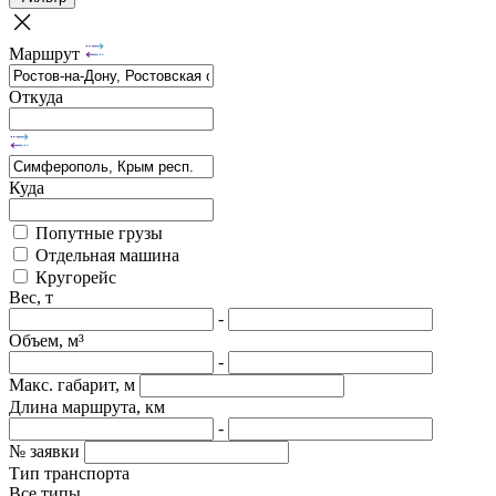
Маршрут
Откуда
Куда
Попутные грузы
Отдельная машина
Кругорейс
Вес, т
-
Объем, м³
-
Макс. габарит, м
Длина маршрута, км
-
№ заявки
Тип транспорта
Все типы