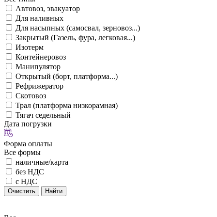
Автовоз, эвакуатор
Для наливных
Для насыпных (самосвал, зерновоз...)
Закрытый (Газель, фура, легковая...)
Изотерм
Контейнеровоз
Манипулятор
Открытый (борт, платформа...)
Рефрижератор
Скотовоз
Трал (платформа низкорамная)
Тягач седельный
Дата погрузки
Форма оплаты
Все формы
наличные/карта
без НДС
с НДС
Очистить
Найти