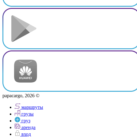
papacargo, 2026 ©
маршруты
грузы
груз
аренда
вход