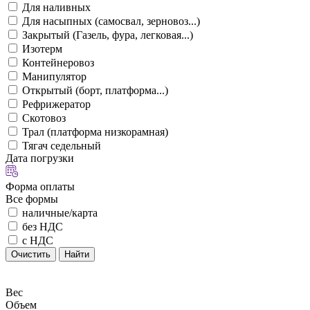
Для наливных
Для насыпных (самосвал, зерновоз...)
Закрытый (Газель, фура, легковая...)
Изотерм
Контейнеровоз
Манипулятор
Открытый (борт, платформа...)
Рефрижератор
Скотовоз
Трал (платформа низкорамная)
Тягач седельный
Дата погрузки
Форма оплаты
Все формы
наличные/карта
без НДС
с НДС
Очистить
Найти
Вес
Объем