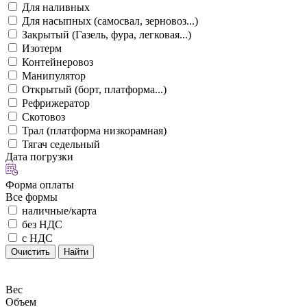
Для наливных
Для насыпных (самосвал, зерновоз...)
Закрытый (Газель, фура, легковая...)
Изотерм
Контейнеровоз
Манипулятор
Открытый (борт, платформа...)
Рефрижератор
Скотовоз
Трал (платформа низкорамная)
Тягач седельный
Дата погрузки
Форма оплаты
Все формы
наличные/карта
без НДС
с НДС
Очистить
Найти
Вес
Объем