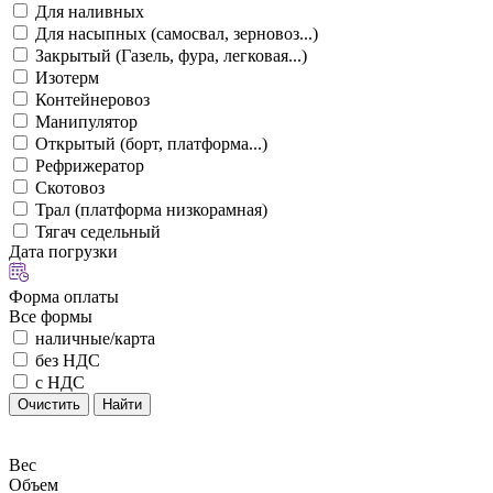
Для наливных
Для насыпных (самосвал, зерновоз...)
Закрытый (Газель, фура, легковая...)
Изотерм
Контейнеровоз
Манипулятор
Открытый (борт, платформа...)
Рефрижератор
Скотовоз
Трал (платформа низкорамная)
Тягач седельный
Дата погрузки
Форма оплаты
Все формы
наличные/карта
без НДС
с НДС
Очистить
Найти
Вес
Объем