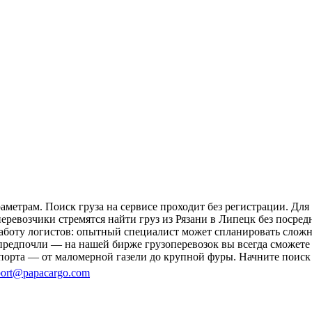
аметрам. Поиск груза на сервисе проходит без регистрации. Дл
перевозчики стремятся найти груз из Рязани в Липецк без посре
 работу логистов: опытный специалист может спланировать слож
редпочли — на нашей бирже грузоперевозок вы всегда сможете н
порта — от маломерной газели до крупной фуры. Начните поиск 
ort@papacargo.com