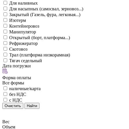
Для наливных
Для насыпных (самосвал, зерновоз...)
Закрытый (Газель, фура, легковая...)
Изотерм
Контейнеровоз
Манипулятор
Открытый (борт, платформа...)
Рефрижератор
Скотовоз
Трал (платформа низкорамная)
Тягач седельный
Дата погрузки
Форма оплаты
Все формы
наличные/карта
без НДС
с НДС
Очистить
Найти
Вес
Объем