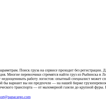
раметрам. Поиск груза на сервисе проходит без регистрации. Д
ция. Многие перевозчики стремятся найти груз из Рыбинска в Ли
ит недооценивать работу логистов: опытный специалист может 
й бы вариант вы ни предпочли — на нашей бирже грузоперевозо
рческого транспорта — от маломерной газели до крупной фуры. 
ort@papacargo.com