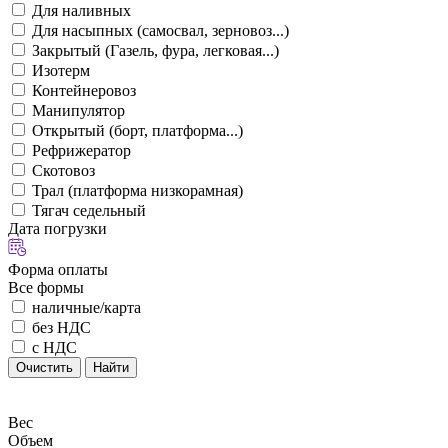
Для наливных
Для насыпных (самосвал, зерновоз...)
Закрытый (Газель, фура, легковая...)
Изотерм
Контейнеровоз
Манипулятор
Открытый (борт, платформа...)
Рефрижератор
Скотовоз
Трал (платформа низкорамная)
Тягач седельный
Дата погрузки
Форма оплаты
Все формы
наличные/карта
без НДС
с НДС
Очистить
Найти
Вес
Объем