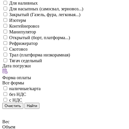
Для наливных
Для насыпных (самосвал, зерновоз...)
Закрытый (Газель, фура, легковая...)
Изотерм
Контейнеровоз
Манипулятор
Открытый (борт, платформа...)
Рефрижератор
Скотовоз
Трал (платформа низкорамная)
Тягач седельный
Дата погрузки
Форма оплаты
Все формы
наличные/карта
без НДС
с НДС
Очистить
Найти
Вес
Объем