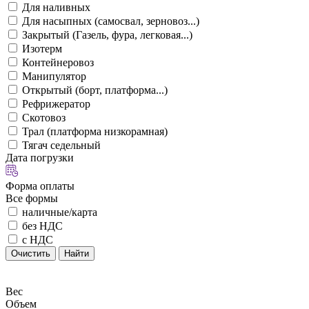
Для наливных
Для насыпных (самосвал, зерновоз...)
Закрытый (Газель, фура, легковая...)
Изотерм
Контейнеровоз
Манипулятор
Открытый (борт, платформа...)
Рефрижератор
Скотовоз
Трал (платформа низкорамная)
Тягач седельный
Дата погрузки
Форма оплаты
Все формы
наличные/карта
без НДС
с НДС
Очистить
Найти
Вес
Объем