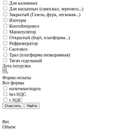
Для наливных
Для насыпных (самосвал, зерновоз...)
Закрытый (Газель, фура, легковая...)
Изотерм
Контейнеровоз
Манипулятор
Открытый (борт, платформа...)
Рефрижератор
Скотовоз
Трал (платформа низкорамная)
Тягач седельный
Дата погрузки
Форма оплаты
Все формы
наличные/карта
без НДС
с НДС
Очистить
Найти
Вес
Объем