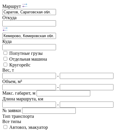
Маршрут
Откуда
Куда
Попутные грузы
Отдельная машина
Кругорейс
Вес, т
-
Объем, м³
-
Макс. габарит, м
Длина маршрута, км
-
№ заявки
Тип транспорта
Все типы
Автовоз, эвакуатор