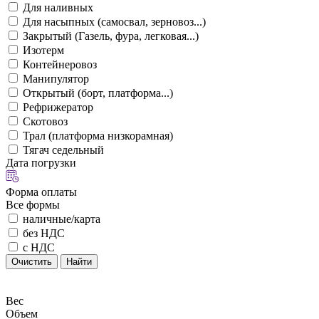
Для наливных
Для насыпных (самосвал, зерновоз...)
Закрытый (Газель, фура, легковая...)
Изотерм
Контейнеровоз
Манипулятор
Открытый (борт, платформа...)
Рефрижератор
Скотовоз
Трал (платформа низкорамная)
Тягач седельный
Дата погрузки
Форма оплаты
Все формы
наличные/карта
без НДС
с НДС
Очистить
Найти
Вес
Объем