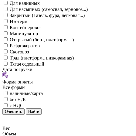
Для наливных
Для насыпных (самосвал, зерновоз...)
Закрытый (Газель, фура, легковая...)
Изотерм
Контейнеровоз
Манипулятор
Открытый (борт, платформа...)
Рефрижератор
Скотовоз
Трал (платформа низкорамная)
Тягач седельный
Дата погрузки
Форма оплаты
Все формы
наличные/карта
без НДС
с НДС
Очистить
Найти
Вес
Объем